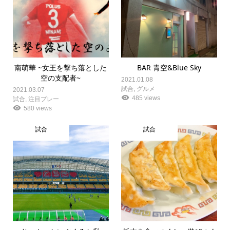
南萌華 ~女王を撃ち落とした
BAR 青空&Blue Sky
空の支配者~
2021.01.08
試合
,
グルメ
2021.03.07
485 views
試合
,
注目プレー
580 views
試合
試合