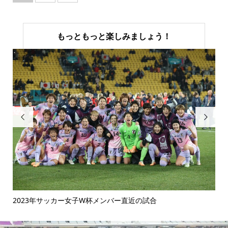
もっともっと楽しみましょう！


2023年サッカー女子W杯メンバー直近の試合
手