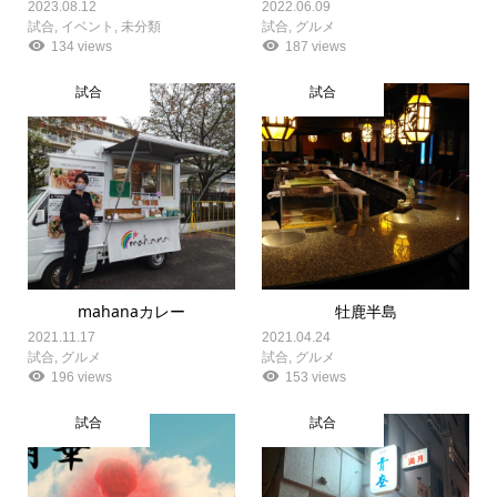
2023.08.12
2022.06.09
試合
,
イベント
,
未分類
試合
,
グルメ
134 views
187 views
試合
試合
mahanaカレー
牡鹿半島
2021.11.17
2021.04.24
試合
,
グルメ
試合
,
グルメ
196 views
153 views
試合
試合