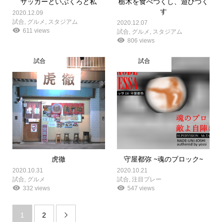
サッカーといぶくろと私
栃木を食べつくし、遊びつく
す
2020.12.09
試合
,
グルメ
,
スタジアム
2020.12.07
611 views
試合
,
グルメ
,
スタジアム
806 views
試合
試合
虎徹
守屋都弥 ~魂のブロック~
2020.10.31
2020.10.21
試合
,
グルメ
試合
,
注目プレー
332 views
547 views
1
2
