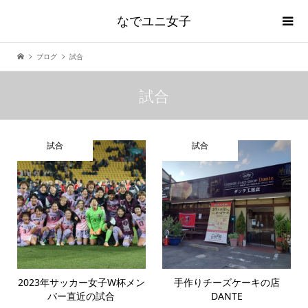
なでユニ女子
ブログ
試合
試合
試合
試合
2023年サッカー女子W杯メン
手作りチーズケーキの店
バー直近の試合
DANTE